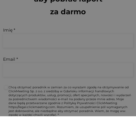
za darmo
Imię *
Email *
Chcę otrzymać poradnik w zamian za co wyrażam zgodę na otrzymywanie od
ClickMeeting Sp. z o.o. z siedzibą w Gdańsku informacji handlowych
dotyczących produktów, usług, promocji, ofert specjalnych, nowości i wydarzeń
za pośrednictwem wiadomości e-mail na podany przeze mnie adres. Moje
dane będą przetwarzane zgodnie z Polityką Prywatności ClickMeeting
https://legal.clickmeeting.com
. Rozumiem, że uzupełnienie pól wymaganych
jest dobrowolne, ale niezbędne aby otrzymać poradnik. Wiem, że mogę ww.
zgodę w każdej chwili wycofać. *
Pobieram za darmo